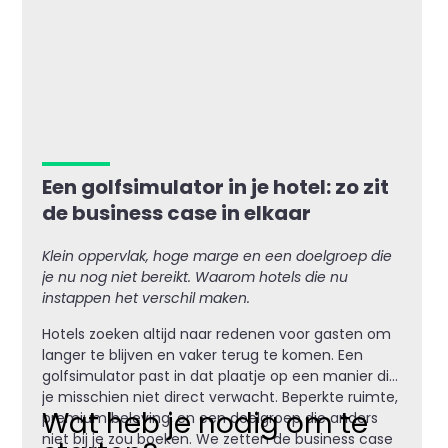
Een golfsimulator in je hotel: zo zit
de business case in elkaar
Klein oppervlak, hoge marge en een doelgroep die
je nu nog niet bereikt. Waarom hotels die nu
instappen het verschil maken.
Hotels zoeken altijd naar redenen voor gasten om
langer te blijven en vaker terug te komen. Een
golfsimulator past in dat plaatje op een manier die
je misschien niet direct verwacht. Beperkte ruimte,
Wat heb je nodig om te
premium beleving, en een doelgroep die anders
niet bij je zou boeken. We zetten de business case