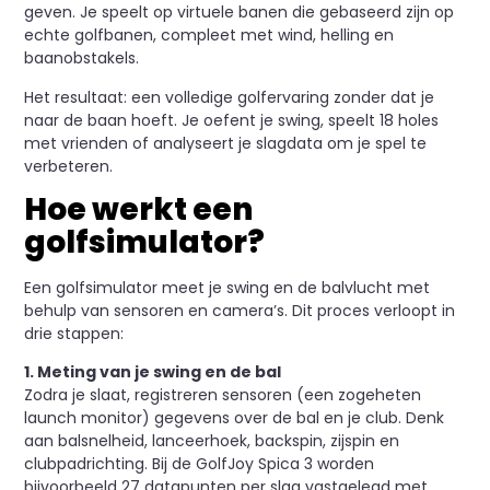
geven. Je speelt op virtuele banen die gebaseerd zijn op
echte golfbanen, compleet met wind, helling en
baanobstakels.
Het resultaat: een volledige golfervaring zonder dat je
naar de baan hoeft. Je oefent je swing, speelt 18 holes
met vrienden of analyseert je slagdata om je spel te
verbeteren.
Hoe werkt een
golfsimulator?
Een golfsimulator meet je swing en de balvlucht met
behulp van sensoren en camera’s. Dit proces verloopt in
drie stappen:
1. Meting van je swing en de bal
Zodra je slaat, registreren sensoren (een zogeheten
launch monitor) gegevens over de bal en je club. Denk
aan balsnelheid, lanceerhoek, backspin, zijspin en
clubpadrichting. Bij de GolfJoy Spica 3 worden
bijvoorbeeld 27 datapunten per slag vastgelegd met