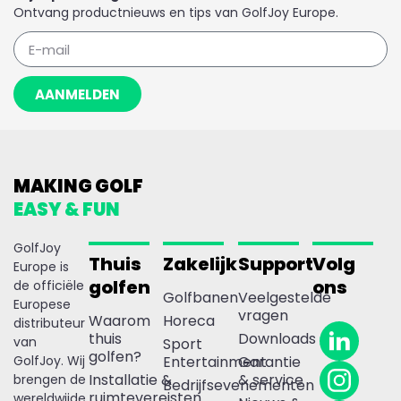
Ontvang productnieuws en tips van GolfJoy Europe.
AANMELDEN
MAKING GOLF
EASY & FUN
GolfJoy
Thuis
Zakelijk
Support
Volg
Europe is
golfen
ons
de officiële
Golfbanen
Veelgestelde
Europese
vragen
Waarom
Horeca
distributeur
thuis
Downloads
van
Sport
golfen?
GolfJoy. Wij
Entertainment
Garantie
Installatie &
& service
brengen de
Bedrijfsevenementen
ruimtevereisten
wereldwijde