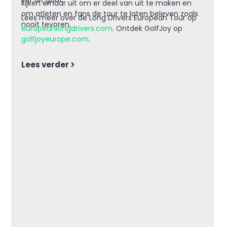
kijken ernaar uit om er deel van uit te maken en
om atleten en fans de tour te laten beleven zoals
Lees meer over de Long Drivers European Tour op
nooit tevoren.
europeanlongdrivers.com
. Ontdek GolfJoy op
golfjoyeurope.com
.
Lees verder