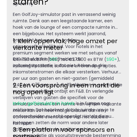
starten?
op een rij.
Een GolfJoy-simulator past in verrassend weinig
ruimte. Denk aan een leegstaande kamer, een
hoek van de lounge of een compacte ruimte in
een bijgebouw. Het systeem werkt jaarrond,
1. Klein oppervlak, hoge omzet per
ongeacht het weer en zonder
vierkante meter
seizoensafhankelijkheid. Voor hotels in het
premium segment werken we met setups vanaf
De voetafdruk is bescheiden, de
€19.750 ex BTW (
S80
) tot €37.500 ex BTW (
S90+
),
opbrengstpotentie is dat niet. Reken op drie
inclusief installatie, software en branding-opties.
inkomstenstromen die elkaar versterken. Verhuur
per uur aan gasten en niet-gasten (gemiddeld
2. Een voorsprong in een markt die
€40 tot €75 per uur). Golfpakketten in combinatie
nog open ligt
met overnachting, ontbijt en F&B. En verlengde
verblijven van gasten die specifiek voor de
Indoor golfsimulatie in hotels
is in Europa nog
simulator boeken. Eén ruimte van vijftien vierkante
zeldzaam. Dat betekent dat de ruimte om je te
meter kan zo meer marge draaien dan een
onderscheiden nu echt openligt. Hotels die nu
conventionele eventruimte van het dubbele
instappen zetten de norm waar andere later
formaat.
3. Een platform voor sponsors en
achteraan komen. Je positioneert je
partners
accommodatie als vooruitstrevende bestemming