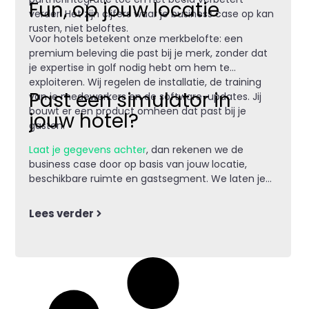
Fun, op jouw locatie
verder. Het zijn cijfers waar je business case op kan
rusten, niet beloftes.
Voor hotels betekent onze merkbelofte: een
premium beleving die past bij je merk, zonder dat
je expertise in golf nodig hebt om hem te
exploiteren. Wij regelen de installatie, de training
Past een simulator in
van je medewerkers en de software-updates. Jij
bouwt er een product omheen dat past bij je
jouw hotel?
gasten.
Laat je gegevens achter
, dan rekenen we de
business case door op basis van jouw locatie,
beschikbare ruimte en gastsegment. We laten je
zien hoe een setup eruitziet en welke partners je
kunt aantrekken.
Lees verder