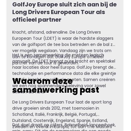
GolfJoy Europe sluit zich aan bij de
Long Drivers European Tour als
officieel partner
Kracht, afstand, adrenaline. De Long Drivers
European Tour (LDET) is waar de hardste slaggers
van de golfsport de tee box betreden en de bal zo
ver mogelijk wegslaan. Vandaag zijn we trots om
Het is een samenwerking die meteen logisch
aan te kondigen dat GolfJoy Europe officieel
aanvoelt. De LDET brengt pure kracht en spektakel
partner van de tour is geworden.
naar locaties door heel Europa. GolfJoy brengt de
technologie en performance data die elke greintje
Waarom deze
van die kracht nauwkeurig meten. Samen creëren
we een nog spannendere beleving voor zowel
samenwerking past
atleten als fans.
De Long Drivers European Tour laat de sport long
drive groeien sinds 2012, met toernooien in
Schotland, Italië, Frankrijk, België, Portugal,
Duitsland, Oostenrijk, Engeland, Spanje, Estland,
Dat doel draait op cijfers. Balsnelheid, lanceerhoek,
Zweden en overal in Europa, tot aan The Masters
spin, carry. Dit zijn de parameters die een goede