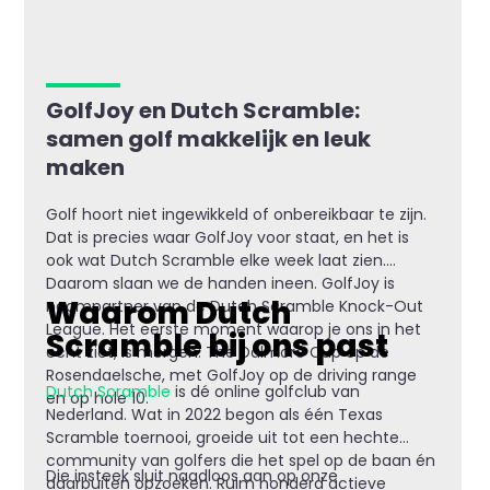
GolfJoy en Dutch Scramble:
samen golf makkelijk en leuk
maken
Golf hoort niet ingewikkeld of onbereikbaar te zijn.
Dat is precies waar GolfJoy voor staat, en het is
ook wat Dutch Scramble elke week laat zien.
Daarom slaan we de handen ineen. GolfJoy is
Waarom Dutch
naampartner van de Dutch Scramble Knock-Out
League. Het eerste moment waarop je ons in het
Scramble bij ons past
echt ziet, is morgen: The Dalmore Cup op de
Rosendaelsche, met GolfJoy op de driving range
Dutch Scramble
is dé online golfclub van
en op hole 10.
Nederland. Wat in 2022 begon als één Texas
Scramble toernooi, groeide uit tot een hechte
community van golfers die het spel op de baan én
Die insteek sluit naadloos aan op onze
daarbuiten opzoeken. Ruim honderd actieve