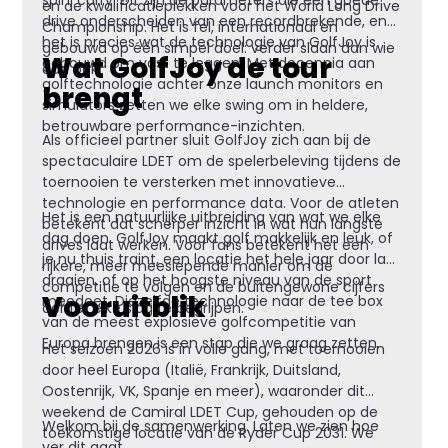
en de kwalificatieplekken voor het World Long Drive
drive onderscheiden van een recordbrekende, en
Championship. Het is fel, internationaal en
het is precies wat de technologie van GolfJoy is
gebouwd op één simpel doel: verder slaan dan wie
Wat GolfJoy de tour
gebouwd om vast te leggen. Met decennia aan
dan ook.
golftechnologie achter onze launch monitors en
brengt
simulators zetten we elke swing om in heldere,
betrouwbare performance-inzichten.
Als officieel partner sluit GolfJoy zich aan bij de
spectaculaire LDET om de spelerbeleving tijdens de
toernooien te versterken met innovatieve
technologie en performance data. Voor de atleten
Het is een natuurlijke uitbreiding van wat we elke
betekent dat scherper inzicht in wat hun langste
dag doen. GolfJoy maakt golf makkelijk en leuk, of
drives laat werken. Voor fans betekent het een
je nu thuis traint, een locatie het hele jaar door laat
rijkere, meer meeslepende manier om de
draaien, of op het hoogste niveau van de sport
competitie te volgen en de buitengewone cijfers
Vooruitblik
meedoet. Diezelfde technologie naar de tee box
achter elke slag te begrijpen.
van de meest explosieve golfcompetitie van
Europa brengen is een stap die we graag zetten.
Het seizoen 2026 is in volle gang, met toernooien
door heel Europa (Italië, Frankrijk, Duitsland,
Oostenrijk, VK, Spanje en meer), waaronder dit
weekend de Camiral LDET Cup, gehouden op de
Welkom bij de samenwerking. Laten we zien hoe
toekomstige locatie van de Ryder Cup 2031. We
ver dit gaat.