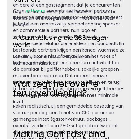
en bereikt een gastsegment dat je concurrenten
Onze
software
ondersteunt branded partner-
nog niet aanspreekt: golfliefhebbers, corporate
integratie binnen de simulator-ervaring. Dat geeft
teams en eventorganisatoren met een breed
je hotel een aantrekkelijk verhaal richting sponsors
budget.
en commerciële partners: hun logo en
4. Gastbeleving die 365 dagen
zichtbaarheid in elke sessie. Dat zijn nieuwe
werkt
commerciële relaties die je elders niet aanbiedt. En
bestaande partners krijgen een kanaal waarmee ze
Een simulator is niet afhankelijk van het weer of
opvallen, in plaats van weg te vallen in
het seizoen. Hij voegt een premium activiteit toe
standaardmateriaal.
die aanslaat bij golfliefhebbers, zakelijke groepen
en eventorganisatoren. Dat creëert nieuwe
Wat zegt het over je
redenen om te boeken, langer te blijven en terug
te komen. Competities, challenges en golfthema-
terugverdientijd?
events kun je on-site organiseren met minimale
inzet.
Reken realistisch. Bij een gemiddelde bezetting van
vier uur per dag, een tarief van €60 per uur en
gemengde inzet (gastenverhuur, packages,
events) verdient een S80-setup zich in twee tot
Making Golf Easy and
drie jaar terug. Voeg sponsorinkomsten via
partnerintegratie toe en het beeld verbetert