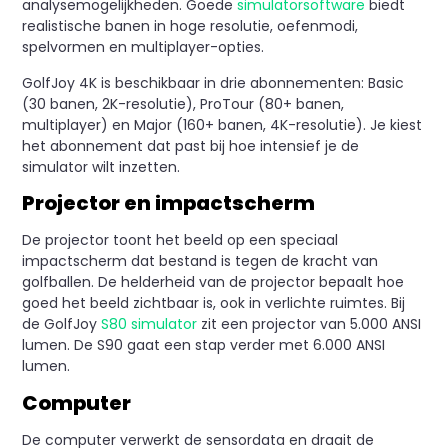
analysemogelijkheden. Goede
simulatorsoftware
biedt
realistische banen in hoge resolutie, oefenmodi,
spelvormen en multiplayer-opties.
GolfJoy 4K is beschikbaar in drie abonnementen: Basic
(30 banen, 2K-resolutie), ProTour (80+ banen,
multiplayer) en Major (160+ banen, 4K-resolutie). Je kiest
het abonnement dat past bij hoe intensief je de
simulator wilt inzetten.
Projector en impactscherm
De projector toont het beeld op een speciaal
impactscherm dat bestand is tegen de kracht van
golfballen. De helderheid van de projector bepaalt hoe
goed het beeld zichtbaar is, ook in verlichte ruimtes. Bij
de GolfJoy
S80 simulator
zit een projector van 5.000 ANSI
lumen. De S90 gaat een stap verder met 6.000 ANSI
lumen.
Computer
De computer verwerkt de sensordata en draait de