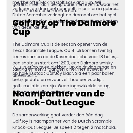
merkbelofte: Making Golf Easy and Fun. Wij
golfers, meer dan dertig banen en events waar het
verlagen de drempel naar golf, in prijs en in gebruik.
spel en de sfeer samenkomen.
Dutch Scramble verlaagt de drempel om het spel
GolfJoy op The Dalmore
samen te spelen. Dezelfde gedachte, twee kanten
van dezelfde bal.
Cup
The Dalmore Cup is de season opener van de
Texas Scramble League. Op 4 juli komen twintig
teams samen op de Rosendaelsche voor 18 holes,
een shotgun start om 12:00, een Dalmore whisky
Wij zijn er op twee plekken. Op de driving range en
tasting en een 3-gangen diner. Het event is
op hole 10 staat GolfJoy klaar. Sla een paar ballen,
uitverkocht.
bekijk je data en ervaar zelf hoe eenvoudig
golfsimulatie kan zijn. Geen ingewikkelde setup,
Naampartner van de
gewoon opstellen en spelen.
Knock-Out League
De samenwerking gaat verder dan één dag.
GolfJoy is naampartner van de Dutch Scramble
Knock-Out League. Je speelt 2 tegen 2 matchplay