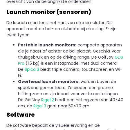
overzicht van de belangrijkste onderdelen.
Launch monitor (sensoren)
De launch monitor is het hart van elke simulator. Dit
apparaat meet de bal- en clubdata bij elke slag. Er zijn
twee typen:
Portable launch monitors:
compacte apparaten
die je naast of achter de bal plaatst. Geschikt voor
thuisgebruik en op de driving range. De GolfJoy
GDS
Pro
(1,5 kg) is een instapmodel met dual camera.
De
Spica 3
biedt triple camera, touchscreen en Wi-
Fi.
Overhead launch monitors:
worden boven de
speelzone gemonteerd. Ze bieden een grotere
hitting zone en zijn ideaal voor vaste opstellingen.
De GolfJoy
Rigel 2
biedt een hitting zone van 40×40
cm, de
Rigel 3
gaat naar 50×70 cm.
Software
De software bepaalt de visuele ervaring en de