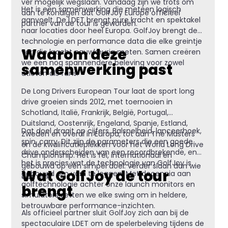
ver mogelijk wegslaan. Vandaag zijn we trots om
Het is een samenwerking die meteen logisch
aan te kondigen dat GolfJoy Europe officieel
aanvoelt. De LDET brengt pure kracht en spektakel
partner van de tour is geworden.
naar locaties door heel Europa. GolfJoy brengt de
technologie en performance data die elke greintje
Waarom deze
van die kracht nauwkeurig meten. Samen creëren
we een nog spannendere beleving voor zowel
samenwerking past
atleten als fans.
De Long Drivers European Tour laat de sport long
drive groeien sinds 2012, met toernooien in
Schotland, Italië, Frankrijk, België, Portugal,
Duitsland, Oostenrijk, Engeland, Spanje, Estland,
Dat doel draait op cijfers. Balsnelheid, lanceerhoek,
Zweden en overal in Europa, tot aan The Masters
spin, carry. Dit zijn de parameters die een goede
en de kwalificatieplekken voor het World Long Drive
drive onderscheiden van een recordbrekende, en
Championship. Het is fel, internationaal en
het is precies wat de technologie van GolfJoy is
gebouwd op één simpel doel: verder slaan dan wie
Wat GolfJoy de tour
gebouwd om vast te leggen. Met decennia aan
dan ook.
golftechnologie achter onze launch monitors en
brengt
simulators zetten we elke swing om in heldere,
betrouwbare performance-inzichten.
Als officieel partner sluit GolfJoy zich aan bij de
spectaculaire LDET om de spelerbeleving tijdens de