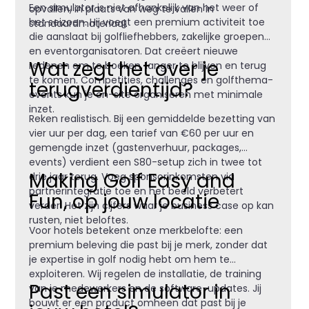
Een simulator is niet afhankelijk van het weer of
opvallen, in plaats van weg te vallen in
het seizoen. Hij voegt een premium activiteit toe
standaardmateriaal.
die aanslaat bij golfliefhebbers, zakelijke groepen
en eventorganisatoren. Dat creëert nieuwe
Wat zegt het over je
redenen om te boeken, langer te blijven en terug
te komen. Competities, challenges en golfthema-
terugverdientijd?
events kun je on-site organiseren met minimale
inzet.
Reken realistisch. Bij een gemiddelde bezetting van
vier uur per dag, een tarief van €60 per uur en
gemengde inzet (gastenverhuur, packages,
events) verdient een S80-setup zich in twee tot
Making Golf Easy and
drie jaar terug. Voeg sponsorinkomsten via
partnerintegratie toe en het beeld verbetert
Fun, op jouw locatie
verder. Het zijn cijfers waar je business case op kan
rusten, niet beloftes.
Voor hotels betekent onze merkbelofte: een
premium beleving die past bij je merk, zonder dat
je expertise in golf nodig hebt om hem te
exploiteren. Wij regelen de installatie, de training
Past een simulator in
van je medewerkers en de software-updates. Jij
bouwt er een product omheen dat past bij je