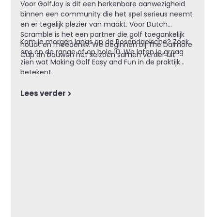
Voor GolfJoy is dit een herkenbare aanwezigheid
binnen een community die het spel serieus neemt
en er tegelijk plezier van maakt. Voor Dutch
Scramble is het een partner die golf toegankelijk
Kom je morgen langs op de Rosendaelsche? Zoek
houdt en meedenkt. We beginnen bij The Dalmore
ons op de range of op hole 10. We laten je graag
Cup en bouwen het seizoen samen verder uit.
zien wat Making Golf Easy and Fun in de praktijk
betekent.
Lees verder