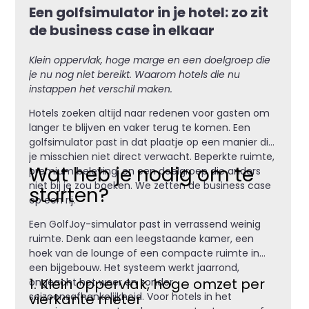
Een golfsimulator in je hotel: zo zit
de business case in elkaar
Klein oppervlak, hoge marge en een doelgroep die
je nu nog niet bereikt. Waarom hotels die nu
instappen het verschil maken.
Hotels zoeken altijd naar redenen voor gasten om
langer te blijven en vaker terug te komen. Een
golfsimulator past in dat plaatje op een manier die
je misschien niet direct verwacht. Beperkte ruimte,
Wat heb je nodig om te
premium beleving, en een doelgroep die anders
niet bij je zou boeken. We zetten de business case
starten?
op een rij.
Een GolfJoy-simulator past in verrassend weinig
ruimte. Denk aan een leegstaande kamer, een
hoek van de lounge of een compacte ruimte in
een bijgebouw. Het systeem werkt jaarrond,
1. Klein oppervlak, hoge omzet per
ongeacht het weer en zonder
vierkante meter
seizoensafhankelijkheid. Voor hotels in het