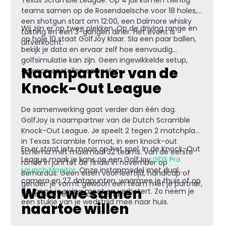
teams samen op de Rosendaelsche voor 18 holes,
een shotgun start om 12:00, een Dalmore whisky
Wij zijn er op twee plekken. Op de driving range en
tasting en een 3-gangen diner. Het event is
op hole 10 staat GolfJoy klaar. Sla een paar ballen,
uitverkocht.
bekijk je data en ervaar zelf hoe eenvoudig
golfsimulatie kan zijn. Geen ingewikkelde setup,
Naampartner van de
gewoon opstellen en spelen.
Knock-Out League
De samenwerking gaat verder dan één dag.
GolfJoy is naampartner van de Dutch Scramble
Knock-Out League. Je speelt 2 tegen 2 matchplay
in Texas Scramble format, in een knock-out
En er staat iets moois op het spel. In de Knock-Out
schema met maximaal 32 teams. Van de eerste
League maak je kans op een GolfJoy
GDS Pro
ronde in juni tot de finale in november op
Launch Monitor
. Onze instapmodel met dual
Bernardus. Geen eisen voor leeftijd, handicap of
camera en 27 datapunten, waarmee je thuis of op
gender: je vormt gewoon een team met je partner,
Waar we samen
de range je swing meet en verbetert. Zo neem je
familie of een goede vriend.
een stukje van je wedstrijd mee naar huis.
naartoe willen