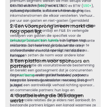
premium segment werken we met setups vanaf
De voetafdruk is bescheiden, de
€19.750 ex BTW (
S80
) tot €37.500 ex BTW (
S90+
),
opbrengstpotentie is dat niet. Reken op drie
inclusief installatie, software en branding-opties.
inkomstenstromen die elkaar versterken. Verhuur
per uur aan gasten en niet-gasten (gemiddeld
2. Een voorsprong in een markt die
€40 tot €75 per uur). Golfpakketten in combinatie
nog open ligt
met overnachting, ontbijt en F&B. En verlengde
verblijven van gasten die specifiek voor de
Indoor golfsimulatie in hotels
is in Europa nog
simulator boeken. Eén ruimte van vijftien vierkante
zeldzaam. Dat betekent dat de ruimte om je te
meter kan zo meer marge draaien dan een
onderscheiden nu echt openligt. Hotels die nu
conventionele eventruimte van het dubbele
instappen zetten de norm waar andere later
formaat.
3. Een platform voor sponsors en
achteraan komen. Je positioneert je
partners
accommodatie als vooruitstrevende bestemming
en bereikt een gastsegment dat je concurrenten
Onze
software
ondersteunt branded partner-
nog niet aanspreekt: golfliefhebbers, corporate
integratie binnen de simulator-ervaring. Dat geeft
teams en eventorganisatoren met een breed
je hotel een aantrekkelijk verhaal richting sponsors
budget.
en commerciële partners: hun logo en
4. Gastbeleving die 365 dagen
zichtbaarheid in elke sessie. Dat zijn nieuwe
werkt
commerciële relaties die je elders niet aanbiedt. En
bestaande partners krijgen een kanaal waarmee ze