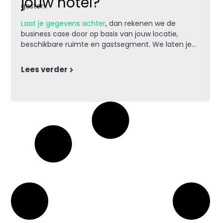
jouw hotel?
gasten.
Laat je gegevens achter
, dan rekenen we de
business case door op basis van jouw locatie,
beschikbare ruimte en gastsegment. We laten je
zien hoe een setup eruitziet en welke partners je
kunt aantrekken.
Lees verder