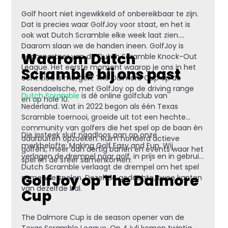
Golf hoort niet ingewikkeld of onbereikbaar te zijn.
Dat is precies waar GolfJoy voor staat, en het is
ook wat Dutch Scramble elke week laat zien.
Daarom slaan we de handen ineen. GolfJoy is
Waarom Dutch
naampartner van de Dutch Scramble Knock-Out
League. Het eerste moment waarop je ons in het
Scramble bij ons past
echt ziet, is morgen: The Dalmore Cup op de
Rosendaelsche, met GolfJoy op de driving range
Dutch Scramble
is dé online golfclub van
en op hole 10.
Nederland. Wat in 2022 begon als één Texas
Scramble toernooi, groeide uit tot een hechte
community van golfers die het spel op de baan én
Die insteek sluit naadloos aan op onze
daarbuiten opzoeken. Ruim honderd actieve
merkbelofte: Making Golf Easy and Fun. Wij
golfers, meer dan dertig banen en events waar het
verlagen de drempel naar golf, in prijs en in gebruik.
spel en de sfeer samenkomen.
Dutch Scramble verlaagt de drempel om het spel
GolfJoy op The Dalmore
samen te spelen. Dezelfde gedachte, twee kanten
van dezelfde bal.
Cup
The Dalmore Cup is de season opener van de
Texas Scramble League. Op 4 juli komen twintig