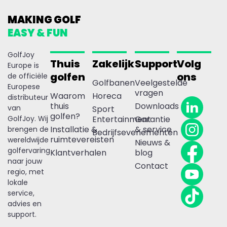
MAKING GOLF
EASY & FUN
GolfJoy
Thuis
Zakelijk
Support
Volg
Europe is
golfen
ons
de officiële
Golfbanen
Veelgestelde
Europese
vragen
Waarom
Horeca
distributeur
thuis
Downloads
van
Sport
golfen?
GolfJoy. Wij
Entertainment
Garantie
Installatie &
& service
brengen de
Bedrijfsevenementen
ruimtevereisten
wereldwijde
Nieuws &
golfervaring
Klantverhalen
blog
naar jouw
Contact
regio, met
lokale
service,
advies en
support.