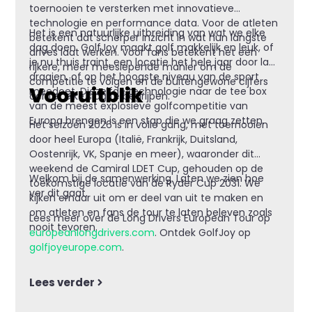
toernooien te versterken met innovatieve
technologie en performance data. Voor de atleten
Het is een natuurlijke uitbreiding van wat we elke
betekent dat scherper inzicht in wat hun langste
dag doen. GolfJoy maakt golf makkelijk en leuk, of
drives laat werken. Voor fans betekent het een
je nu thuis traint, een locatie het hele jaar door laat
rijkere, meer meeslepende manier om de
draaien, of op het hoogste niveau van de sport
competitie te volgen en de buitengewone cijfers
Vooruitblik
meedoet. Diezelfde technologie naar de tee box
achter elke slag te begrijpen.
van de meest explosieve golfcompetitie van
Europa brengen is een stap die we graag zetten.
Het seizoen 2026 is in volle gang, met toernooien
door heel Europa (Italië, Frankrijk, Duitsland,
Oostenrijk, VK, Spanje en meer), waaronder dit
weekend de Camiral LDET Cup, gehouden op de
Welkom bij de samenwerking. Laten we zien hoe
toekomstige locatie van de Ryder Cup 2031. We
ver dit gaat.
kijken ernaar uit om er deel van uit te maken en
om atleten en fans de tour te laten beleven zoals
Lees meer over de Long Drivers European Tour op
nooit tevoren.
europeanlongdrivers.com
. Ontdek GolfJoy op
golfjoyeurope.com
.
Lees verder