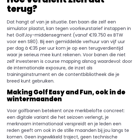
terug?
Dat hangt af van je situatie. Een baan die zelf een
simulator plaatst, kan tegen voorkeurstarief instappen in
het GolfJoy-middensegment (vanaf €19.750 ex BTW
voor een S80). Bij een gemiddelde verhuur van vijf uur
per dag à €35 per uur kom je op een terugverdientijd
waar je serieus mee kunt rekenen. Voor banen die niet
zelf investeren is course mapping alsnog waardevol: door
de internationale exposure, de inzet als
trainingsinstrument en de contentbibliotheek die je
breed kunt gebruiken.
Making Golf Easy and Fun, ook in de
wintermaanden
Voor golfbanen betekent onze merkbelofte concreet:
een digitale variant die het seizoen verlengt, je
merknaam internationaal verspreidt en je leden een
reden geeft om ook in de stille maanden bij jou langs te
komen. Geen ingewikkeld traject, geen technische