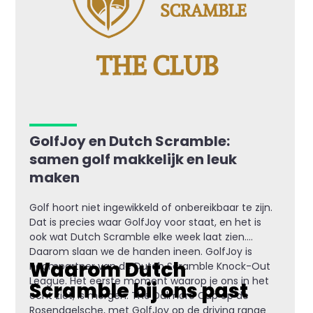
GolfJoy en Dutch Scramble:
samen golf makkelijk en leuk
maken
Golf hoort niet ingewikkeld of onbereikbaar te zijn.
Dat is precies waar GolfJoy voor staat, en het is
ook wat Dutch Scramble elke week laat zien.
Daarom slaan we de handen ineen. GolfJoy is
Waarom Dutch
naampartner van de Dutch Scramble Knock-Out
League. Het eerste moment waarop je ons in het
Scramble bij ons past
echt ziet, is morgen: The Dalmore Cup op de
Rosendaelsche, met GolfJoy op de driving range