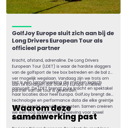
GolfJoy Europe sluit zich aan bij de
Long Drivers European Tour als
officieel partner
Kracht, afstand, adrenaline. De Long Drivers
European Tour (LDET) is waar de hardste slaggers
van de golfsport de tee box betreden en de bal zo
ver mogelijk wegslaan. Vandaag zijn we trots om
Het is een samenwerking die meteen logisch
aan te kondigen dat GolfJoy Europe officieel
aanvoelt. De LDET brengt pure kracht en spektakel
partner van de tour is geworden.
naar locaties door heel Europa. GolfJoy brengt de
technologie en performance data die elke greintje
Waarom deze
van die kracht nauwkeurig meten. Samen creëren
we een nog spannendere beleving voor zowel
samenwerking past
atleten als fans.