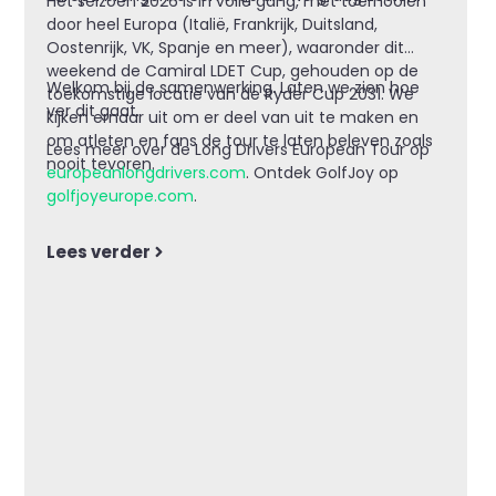
Het seizoen 2026 is in volle gang, met toernooien
door heel Europa (Italië, Frankrijk, Duitsland,
Oostenrijk, VK, Spanje en meer), waaronder dit
weekend de Camiral LDET Cup, gehouden op de
Welkom bij de samenwerking. Laten we zien hoe
toekomstige locatie van de Ryder Cup 2031. We
ver dit gaat.
kijken ernaar uit om er deel van uit te maken en
om atleten en fans de tour te laten beleven zoals
Lees meer over de Long Drivers European Tour op
nooit tevoren.
europeanlongdrivers.com
. Ontdek GolfJoy op
golfjoyeurope.com
.
Lees verder