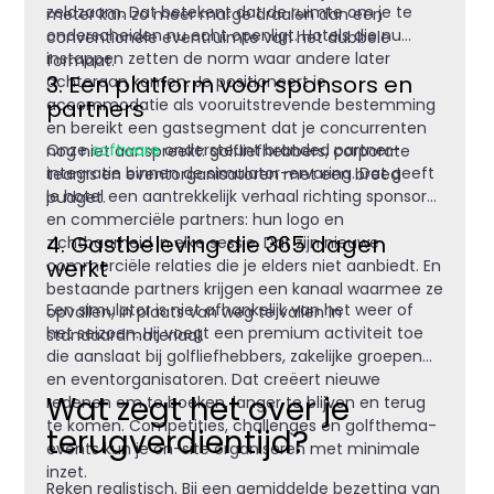
zeldzaam. Dat betekent dat de ruimte om je te
meter kan zo meer marge draaien dan een
onderscheiden nu echt openligt. Hotels die nu
conventionele eventruimte van het dubbele
instappen zetten de norm waar andere later
formaat.
3. Een platform voor sponsors en
achteraan komen. Je positioneert je
partners
accommodatie als vooruitstrevende bestemming
en bereikt een gastsegment dat je concurrenten
Onze
software
ondersteunt branded partner-
nog niet aanspreekt: golfliefhebbers, corporate
integratie binnen de simulator-ervaring. Dat geeft
teams en eventorganisatoren met een breed
je hotel een aantrekkelijk verhaal richting sponsors
budget.
en commerciële partners: hun logo en
4. Gastbeleving die 365 dagen
zichtbaarheid in elke sessie. Dat zijn nieuwe
werkt
commerciële relaties die je elders niet aanbiedt. En
bestaande partners krijgen een kanaal waarmee ze
Een simulator is niet afhankelijk van het weer of
opvallen, in plaats van weg te vallen in
het seizoen. Hij voegt een premium activiteit toe
standaardmateriaal.
die aanslaat bij golfliefhebbers, zakelijke groepen
en eventorganisatoren. Dat creëert nieuwe
Wat zegt het over je
redenen om te boeken, langer te blijven en terug
te komen. Competities, challenges en golfthema-
terugverdientijd?
events kun je on-site organiseren met minimale
inzet.
Reken realistisch. Bij een gemiddelde bezetting van