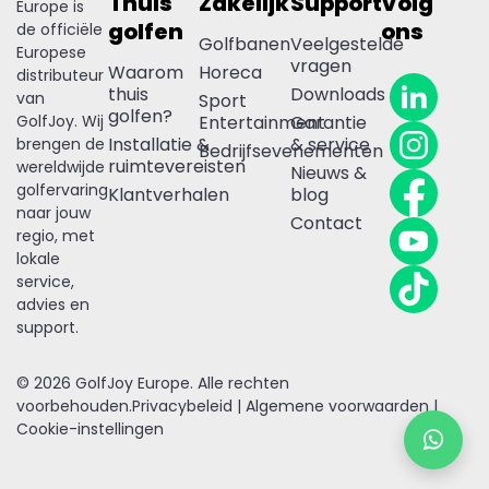
Thuis
Zakelijk
Support
Volg
Europe is
golfen
ons
de officiële
Golfbanen
Veelgestelde
Europese
vragen
Waarom
Horeca
distributeur
thuis
Downloads
van
Sport
golfen?
GolfJoy. Wij
Entertainment
Garantie
Installatie &
& service
brengen de
Bedrijfsevenementen
ruimtevereisten
wereldwijde
Nieuws &
golfervaring
Klantverhalen
blog
naar jouw
Contact
regio, met
lokale
service,
advies en
support.
© 2026 GolfJoy Europe. Alle rechten
voorbehouden.
Privacybeleid
|
Algemene voorwaarden
|
Cookie-instellingen