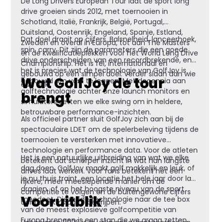
De Long Drivers European Tour laat de sport long
drive groeien sinds 2012, met toernooien in
Schotland, Italië, Frankrijk, België, Portugal,
Duitsland, Oostenrijk, Engeland, Spanje, Estland,
Dat doel draait op cijfers. Balsnelheid, lanceerhoek,
Zweden en overal in Europa, tot aan The Masters
spin, carry. Dit zijn de parameters die een goede
en de kwalificatieplekken voor het World Long Drive
drive onderscheiden van een recordbrekende, en
Championship. Het is fel, internationaal en
het is precies wat de technologie van GolfJoy is
gebouwd op één simpel doel: verder slaan dan wie
Wat GolfJoy de tour
gebouwd om vast te leggen. Met decennia aan
dan ook.
golftechnologie achter onze launch monitors en
brengt
simulators zetten we elke swing om in heldere,
betrouwbare performance-inzichten.
Als officieel partner sluit GolfJoy zich aan bij de
spectaculaire LDET om de spelerbeleving tijdens de
toernooien te versterken met innovatieve
technologie en performance data. Voor de atleten
Het is een natuurlijke uitbreiding van wat we elke
betekent dat scherper inzicht in wat hun langste
dag doen. GolfJoy maakt golf makkelijk en leuk, of
drives laat werken. Voor fans betekent het een
je nu thuis traint, een locatie het hele jaar door laat
rijkere, meer meeslepende manier om de
draaien, of op het hoogste niveau van de sport
competitie te volgen en de buitengewone cijfers
Vooruitblik
meedoet. Diezelfde technologie naar de tee box
achter elke slag te begrijpen.
van de meest explosieve golfcompetitie van
Europa brengen is een stap die we graag zetten.