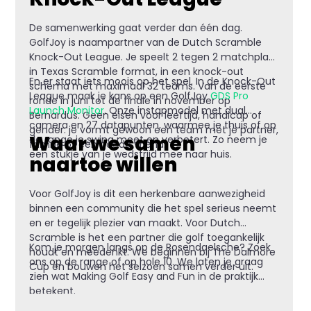
De samenwerking gaat verder dan één dag.
GolfJoy is naampartner van de Dutch Scramble
Knock-Out League. Je speelt 2 tegen 2 matchplay
in Texas Scramble format, in een knock-out
En er staat iets moois op het spel. In de Knock-Out
schema met maximaal 32 teams. Van de eerste
League maak je kans op een GolfJoy
GDS Pro
ronde in juni tot de finale in november op
Launch Monitor
. Onze instapmodel met dual
Bernardus. Geen eisen voor leeftijd, handicap of
camera en 27 datapunten, waarmee je thuis of op
gender: je vormt gewoon een team met je partner,
Waar we samen
de range je swing meet en verbetert. Zo neem je
familie of een goede vriend.
een stukje van je wedstrijd mee naar huis.
naartoe willen
Voor GolfJoy is dit een herkenbare aanwezigheid
binnen een community die het spel serieus neemt
en er tegelijk plezier van maakt. Voor Dutch
Scramble is het een partner die golf toegankelijk
Kom je morgen langs op de Rosendaelsche? Zoek
houdt en meedenkt. We beginnen bij The Dalmore
ons op de range of op hole 10. We laten je graag
Cup en bouwen het seizoen samen verder uit.
zien wat Making Golf Easy and Fun in de praktijk
betekent.