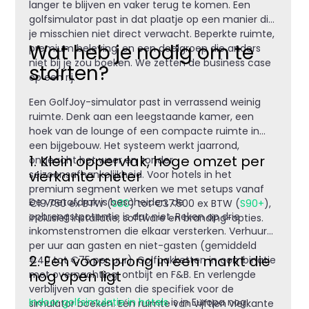
langer te blijven en vaker terug te komen. Een
golfsimulator past in dat plaatje op een manier die
je misschien niet direct verwacht. Beperkte ruimte,
Wat heb je nodig om te
premium beleving, en een doelgroep die anders
niet bij je zou boeken. We zetten de business case
starten?
op een rij.
Een GolfJoy-simulator past in verrassend weinig
ruimte. Denk aan een leegstaande kamer, een
hoek van de lounge of een compacte ruimte in
een bijgebouw. Het systeem werkt jaarrond,
1. Klein oppervlak, hoge omzet per
ongeacht het weer en zonder
vierkante meter
seizoensafhankelijkheid. Voor hotels in het
premium segment werken we met setups vanaf
De voetafdruk is bescheiden, de
€19.750 ex BTW (
S80
) tot €37.500 ex BTW (
S90+
),
opbrengstpotentie is dat niet. Reken op drie
inclusief installatie, software en branding-opties.
inkomstenstromen die elkaar versterken. Verhuur
per uur aan gasten en niet-gasten (gemiddeld
2. Een voorsprong in een markt die
€40 tot €75 per uur). Golfpakketten in combinatie
nog open ligt
met overnachting, ontbijt en F&B. En verlengde
verblijven van gasten die specifiek voor de
Indoor golfsimulatie in hotels
is in Europa nog
simulator boeken. Eén ruimte van vijftien vierkante