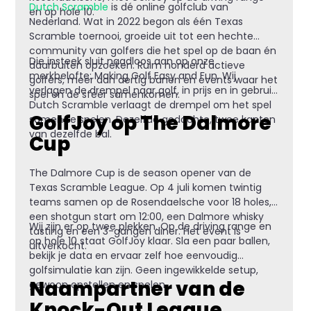
Dutch Scramble
is dé online golfclub van
en op hole 10.
Nederland. Wat in 2022 begon als één Texas
Scramble toernooi, groeide uit tot een hechte
community van golfers die het spel op de baan én
Die insteek sluit naadloos aan op onze
daarbuiten opzoeken. Ruim honderd actieve
merkbelofte: Making Golf Easy and Fun. Wij
golfers, meer dan dertig banen en events waar het
verlagen de drempel naar golf, in prijs en in gebruik.
spel en de sfeer samenkomen.
Dutch Scramble verlaagt de drempel om het spel
GolfJoy op The Dalmore
samen te spelen. Dezelfde gedachte, twee kanten
van dezelfde bal.
Cup
The Dalmore Cup is de season opener van de
Texas Scramble League. Op 4 juli komen twintig
teams samen op de Rosendaelsche voor 18 holes,
een shotgun start om 12:00, een Dalmore whisky
Wij zijn er op twee plekken. Op de driving range en
tasting en een 3-gangen diner. Het event is
op hole 10 staat GolfJoy klaar. Sla een paar ballen,
uitverkocht.
bekijk je data en ervaar zelf hoe eenvoudig
golfsimulatie kan zijn. Geen ingewikkelde setup,
Naampartner van de
gewoon opstellen en spelen.
Knock-Out League