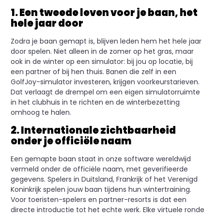
1. Een tweede leven voor je baan, het
hele jaar door
Zodra je baan gemapt is, blijven leden hem het hele jaar
door spelen. Niet alleen in de zomer op het gras, maar
ook in de winter op een simulator: bij jou op locatie, bij
een partner of bij hen thuis. Banen die zelf in een
GolfJoy-simulator investeren, krijgen voorkeurstarieven.
Dat verlaagt de drempel om een eigen simulatorruimte
in het clubhuis in te richten en de winterbezetting
omhoog te halen.
2. Internationale zichtbaarheid
onder je officiële naam
Een gemapte baan staat in onze software wereldwijd
vermeld onder de officiële naam, met geverifieerde
gegevens. Spelers in Duitsland, Frankrijk of het Verenigd
Koninkrijk spelen jouw baan tijdens hun wintertraining.
Voor toeristen-spelers en partner-resorts is dat een
directe introductie tot het echte werk. Elke virtuele ronde