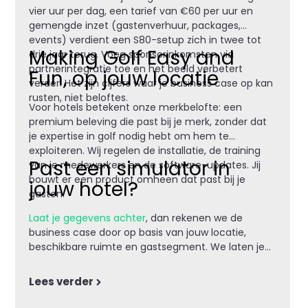
vier uur per dag, een tarief van €60 per uur en
gemengde inzet (gastenverhuur, packages,
events) verdient een S80-setup zich in twee tot
Making Golf Easy and
drie jaar terug. Voeg sponsorinkomsten via
partnerintegratie toe en het beeld verbetert
Fun, op jouw locatie
verder. Het zijn cijfers waar je business case op kan
rusten, niet beloftes.
Voor hotels betekent onze merkbelofte: een
premium beleving die past bij je merk, zonder dat
je expertise in golf nodig hebt om hem te
exploiteren. Wij regelen de installatie, de training
Past een simulator in
van je medewerkers en de software-updates. Jij
bouwt er een product omheen dat past bij je
jouw hotel?
gasten.
Laat je gegevens achter
, dan rekenen we de
business case door op basis van jouw locatie,
beschikbare ruimte en gastsegment. We laten je
zien hoe een setup eruitziet en welke partners je
kunt aantrekken.
Lees verder